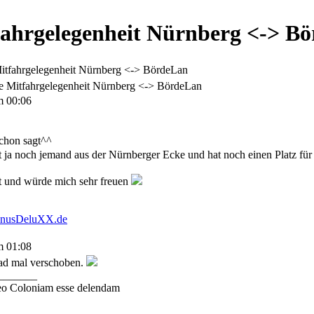
ahrgelegenheit Nürnberg <-> B
tfahrgelegenheit Nürnberg <-> BördeLan
e Mitfahrgelegenheit Nürnberg <-> BördeLan
m 00:06
schon sagt^^
rt ja noch jemand aus der Nürnberger Ecke und hat noch einen Platz für
ht und würde mich sehr freuen
3nusDeluXX.de
m 01:08
ad mal verschoben.
_______
eo Coloniam esse delendam