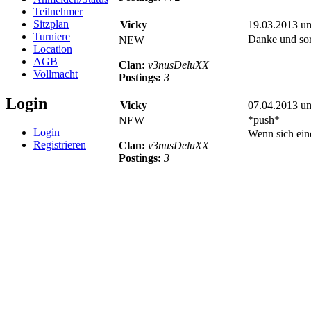
Teilnehmer
Sitzplan
Vicky
19.03.2013 u
Turniere
Danke und sor
NEW
Location
AGB
Clan:
v3nusDeluXX
Vollmacht
Postings:
3
Login
Vicky
07.04.2013 u
*push*
NEW
Login
Wenn sich ein
Registrieren
Clan:
v3nusDeluXX
Postings:
3
© BoerdeLAN e.V.
-