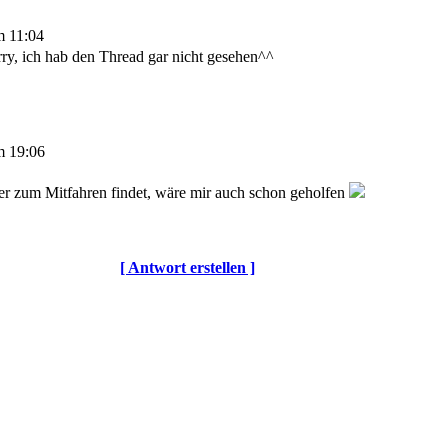
m 11:04
ry, ich hab den Thread gar nicht gesehen^^
m 19:06
er zum Mitfahren findet, wäre mir auch schon geholfen
[ Antwort erstellen ]
© DOTLAN Webservices
-
Datenschutz