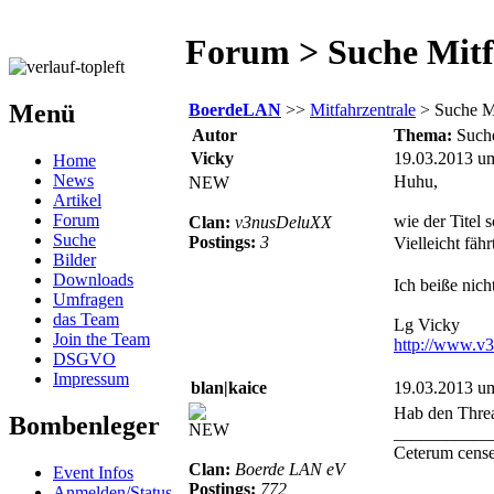
Forum > Suche Mitf
Menü
BoerdeLAN
>>
Mitfahrzentrale
> Suche Mi
Autor
Thema:
Such
Vicky
19.03.2013 u
Home
News
Huhu,
NEW
Artikel
Forum
wie der Titel 
Clan:
v3nusDeluXX
Suche
Postings:
3
Vielleicht fäh
Bilder
Downloads
Ich beiße nic
Umfragen
das Team
Lg Vicky
Join the Team
http://www.v
DSGVO
Impressum
blan|kaice
19.03.2013 u
Hab den Thre
Bombenleger
NEW
___________
Ceterum cens
Clan:
Boerde LAN eV
Event Infos
Postings:
772
Anmelden/Status