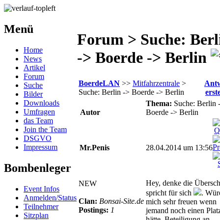
Menü
Forum > Suche: Berl
Home
-> Boerde -> Berlin
News
Artikel
Forum
BoerdeLAN
>>
Mitfahrzentrale
>
Ant
Suche
Suche: Berlin -> Boerde -> Berlin
erst
Bilder
Downloads
Thema:
Suche: Berlin 
Umfragen
Autor
Boerde -> Berlin
das Team
Join the Team
DSGVO
Impressum
Mr.Penis
28.04.2014 um 13:56
Bombenleger
Hey, denke die Überschr
NEW
Event Infos
spricht für sich
. Wür
Anmelden/Status
Clan:
Bonsai-Site.de
mich sehr freuen wenn
Teilnehmer
Postings:
1
jemand noch einen Plat
Sitzplan
hätte. Beteiligung an