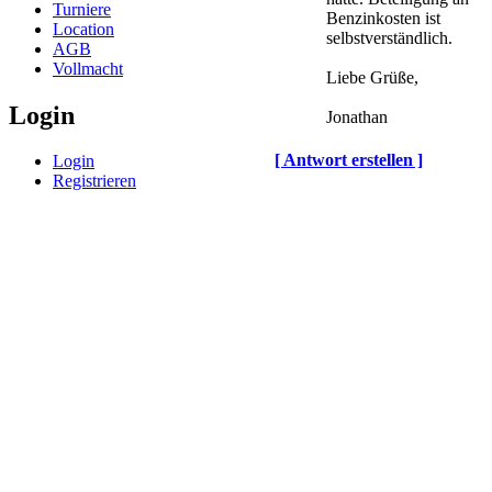
Turniere
Benzinkosten ist
Location
selbstverständlich.
AGB
Vollmacht
Liebe Grüße,
Login
Jonathan
[ Antwort erstellen ]
Login
Registrieren
© BoerdeLAN e.V.
-