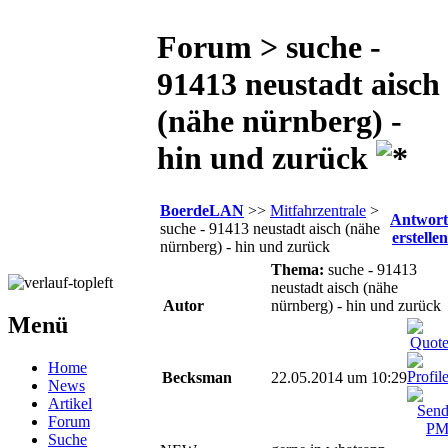
Forum > suche -
91413 neustadt aisch
(nähe nürnberg) -
hin und zurück
BoerdeLAN
>>
Mitfahrzentrale
>
Antwort
suche - 91413 neustadt aisch (nähe
erstellen
nürnberg) - hin und zurück
Thema:
suche - 91413
neustadt aisch (nähe
Autor
nürnberg) - hin und zurück
Menü
Home
Becksman
22.05.2014 um 10:29
News
Artikel
Forum
Suche