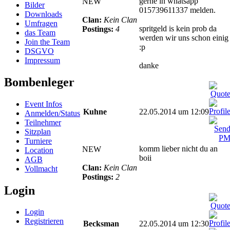
gerne in whatsapp
NEW
Bilder
015739611337 melden.
Downloads
Clan:
Kein Clan
Umfragen
spritgeld is kein prob da
Postings:
4
das Team
werden wir uns schon einig
Join the Team
:p
DSGVO
Impressum
danke
Bombenleger
Event Infos
Kuhne
22.05.2014 um 12:09
Anmelden/Status
Teilnehmer
Sitzplan
Turniere
komm lieber nicht du an
NEW
Location
boii
AGB
Clan:
Kein Clan
Vollmacht
Postings:
2
Login
Login
Registrieren
Becksman
22.05.2014 um 12:30