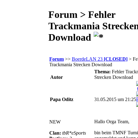
Forum > Fehler
Trackmania Strecke
Download
Forum
>>
BoerdeLAN 23
[CLOSED]
> Fe
Trackmania Strecken Download
Thema:
Fehler Track
Autor
Strecken Download
Papa Oditz
31.05.2015 um 21:25
Hallo Orga Team,
NEW
bin beim TMNF Turni
Clan:
tbR*eSports