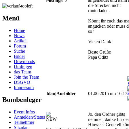
angemeldet und kann 
Postings:
2
die Strecken nicht
runterladen.
Menü
Könnt ihr euch das ma
angucken oder muss d
Home
so?
News
Artikel
Vielen Dank
Forum
Suche
Beste Grüße
Bilder
Papa Oditz
Downloads
Umfragen
das Team
Join the Team
DSGVO
Impressum
blan|Ausbilder
01.06.2015 um 16:17
Bombenleger
Event Infos
Jo, den Ordner gibts
Anmelden/Status
NEW
nemmer, danke für de
Teilnehmer
Hinweis. Generell kön
Sitzplan