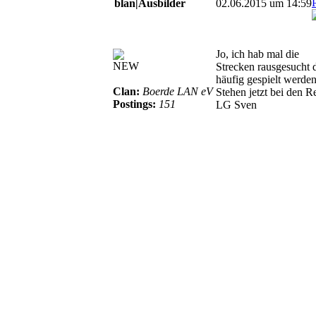
blan|Ausbilder
02.06.2015 um 14:59
Jo, ich hab mal die
NEW
Strecken rausgesucht 
häufig gespielt werden
Clan:
Boerde LAN eV
Stehen jetzt bei den R
Postings:
151
LG Sven
© BoerdeLAN e.V.
-