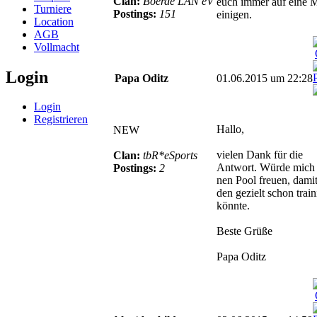
Clan:
Boerde LAN eV
euch immer auf eine 
Turniere
Postings:
151
einigen.
Location
AGB
Vollmacht
Login
Papa Oditz
01.06.2015 um 22:28
Login
Registrieren
Hallo,
NEW
vielen Dank für die
Clan:
tbR*eSports
Antwort. Würde mich
Postings:
2
nen Pool freuen, dami
den gezielt schon train
könnte.
Beste Grüße
Papa Oditz