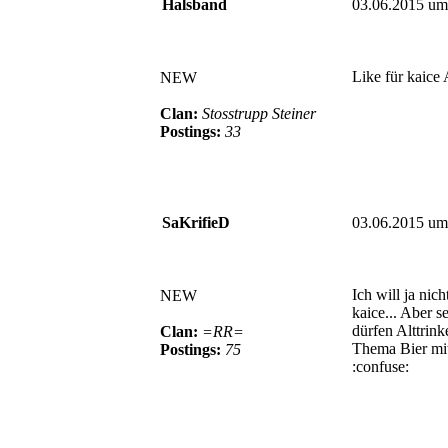
Halsband
03.06.2015 um
Like für kaice
NEW
Clan:
Stosstrupp Steiner
Postings:
33
SaKrifieD
03.06.2015 um
Ich will ja nich
NEW
kaice... Aber s
dürfen Alttrink
Clan:
=RR=
Thema Bier mi
Postings:
75
:confuse:
© BoerdeLAN e.V.
-