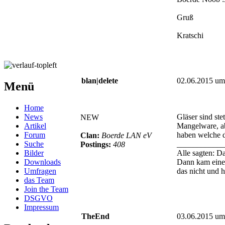
Gruß
Kratschi
blan|delete
02.06.2015 um
Menü
Home
News
Gläser sind stet
NEW
Artikel
Mangelware, a
Forum
haben welche 
Clan:
Boerde LAN eV
Suche
____________
Postings:
408
Bilder
Alle sagten: Da
Downloads
Dann kam einer
Umfragen
das nicht und 
das Team
Join the Team
DSGVO
Impressum
TheEnd
03.06.2015 um