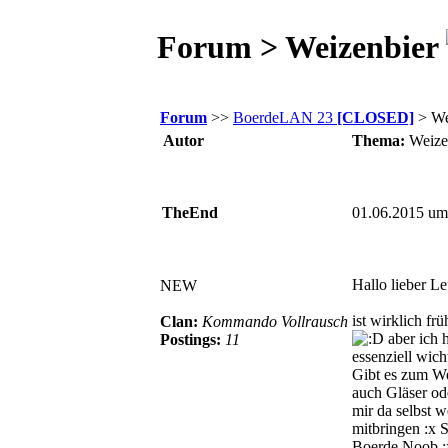
Forum > Weizenbier
Forum
>>
BoerdeLAN 23
[CLOSED]
> We
Autor
Thema:
Weize
TheEnd
01.06.2015 um
Hallo lieber Le
NEW
ist wirklich fr
Clan:
Kommando Vollrausch
aber ich 
Postings:
11
essenziell wich
Gibt es zum W
auch Gläser od
mir da selbst w
mitbringen :x S
Boerde Noob :