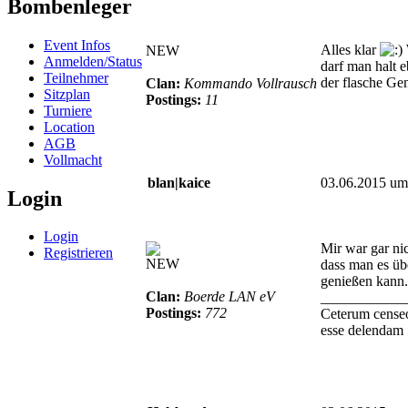
Bombenleger
Event Infos
Alles klar
NEW
Anmelden/Status
darf man halt e
Teilnehmer
der flasche Ge
Clan:
Kommando Vollrausch
Sitzplan
Postings:
11
Turniere
Location
AGB
Vollmacht
blan|kaice
03.06.2015 um
Login
Login
Mir war gar ni
Registrieren
NEW
dass man es üb
genießen kann.
Clan:
Boerde LAN eV
____________
Postings:
772
Ceterum cense
esse delendam