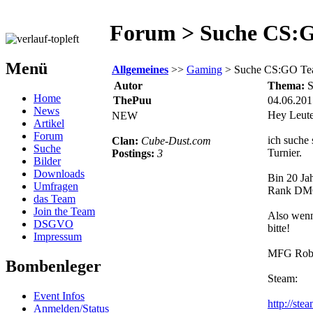
Forum > Suche CS:
Menü
Allgemeines
>>
Gaming
> Suche CS:GO Te
Autor
Thema:
S
Home
ThePuu
04.06.201
News
Hey Leute
NEW
Artikel
Forum
ich suche
Clan:
Cube-Dust.com
Suche
Turnier.
Postings:
3
Bilder
Downloads
Bin 20 Ja
Umfragen
Rank DM
das Team
Join the Team
Also wenn
DSGVO
bitte!
Impressum
MFG Rob
Bombenleger
Steam:
Event Infos
http://st
Anmelden/Status