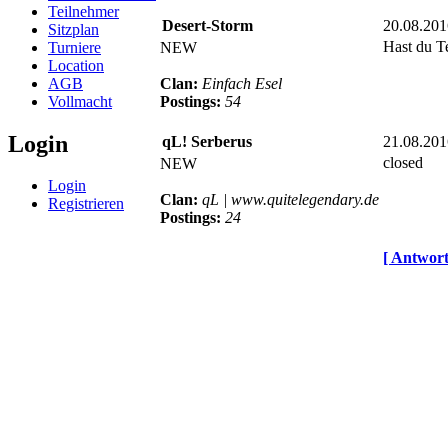
Teilnehmer
Desert-Storm
20.08.201
Sitzplan
Hast du T
Turniere
NEW
Location
AGB
Clan:
Einfach Esel
Vollmacht
Postings:
54
Login
qL! Serberus
21.08.201
closed
NEW
Login
Clan:
qL | www.quitelegendary.de
Registrieren
Postings:
24
[ Antwort 
© BoerdeLAN e.V.
-