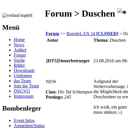
Forum > Duschen
Menü
Forum
>>
BoerdeLAN 24
[CLOSED]
> Du
Home
Autor
Thema:
Duschen
News
Artikel
Forum
Suche
[DTS]Steuerbetrueger
23.08.2016 um 08
Bilder
Downloads
Umfragen
das Team
Aufgrund der
NEW
Join the Team
Wettervorhersage. 
DSGVO
die Möglichkeit di
Clan:
Die Tal Schlampen
Impressum
Duschzeiten zu erw
Postings:
245
Bombenleger
Ich weiß, ein gute
muss stinken ;-)
Event Infos
Anmelden/Status