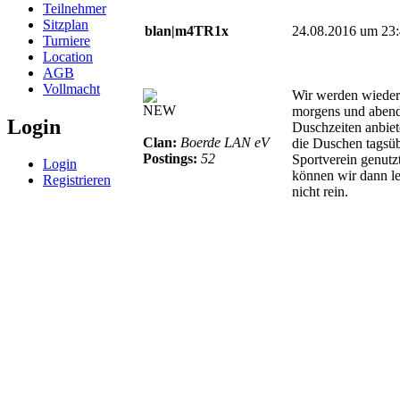
Teilnehmer
Sitzplan
blan|m4TR1x
24.08.2016 um 23
Turniere
Location
AGB
Vollmacht
Wir werden wieder
NEW
morgens und aben
Login
Duschzeiten anbie
Clan:
Boerde LAN eV
die Duschen tagsü
Postings:
52
Sportverein genutz
Login
können wir dann le
Registrieren
nicht rein.
© BoerdeLAN e.V.
-