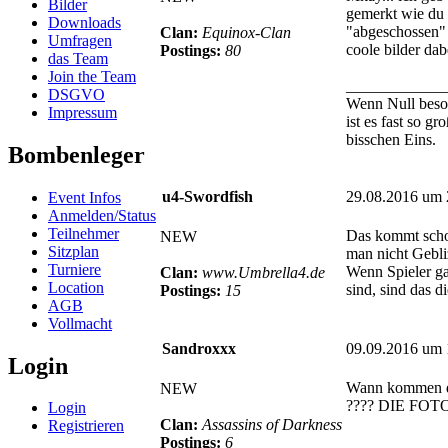
Bilder
gemerkt wie du
Downloads
"abgeschossen" 
Clan:
Equinox-Clan
Umfragen
coole bilder dab
Postings:
80
das Team
Join the Team
____________
DSGVO
Wenn Null beson
Impressum
ist es fast so gr
bisschen Eins.
Bombenleger
u4-Swordfish
29.08.2016 um 
Event Infos
Anmelden/Status
Teilnehmer
Das kommt sch
NEW
Sitzplan
man nicht Gebliz
Turniere
Wenn Spieler gan
Clan:
www.Umbrella4.de
Location
sind, sind das di
Postings:
15
AGB
Vollmacht
Sandroxxx
09.09.2016 um 
Login
Wann kommen di
NEW
???? DIE FOT
Login
Clan:
Assassins of Darkness
Registrieren
Postings:
6