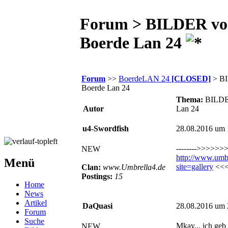
Forum > BILDER vo
Boerde Lan 24
Forum
>>
BoerdeLAN 24
[CLOSED]
> BI
Boerde Lan 24
Thema:
BILDE
Autor
Lan 24
u4-Swordfish
28.08.2016 um 
-------->>>>>>
NEW
http://www.umbr
Menü
site=gallery
<<<<
Clan:
www.Umbrella4.de
Postings:
15
Home
News
Artikel
DaQuasi
28.08.2016 um 
Forum
Suche
Mkay... ich geb 
NEW