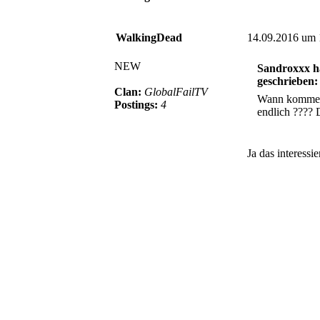
WalkingDead
14.09.2016 um 
NEW
Sandroxxx ha
geschrieben:
Clan:
GlobalFailTV
Wann kommen
Postings:
4
endlich ???
Ja das interessie
© BoerdeLAN e.V.
-