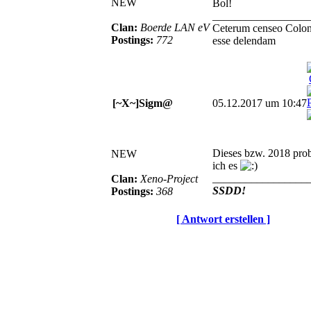
NEW
Bol!
_________________
Clan:
Boerde LAN eV
Ceterum censeo Colo
Postings:
772
esse delendam
[~X~]Sigm@
05.12.2017 um 10:47
Dieses bzw. 2018 prob
NEW
ich es
_________________
Clan:
Xeno-Project
SSDD!
Postings:
368
[ Antwort erstellen ]
© BoerdeLAN e.V.
-