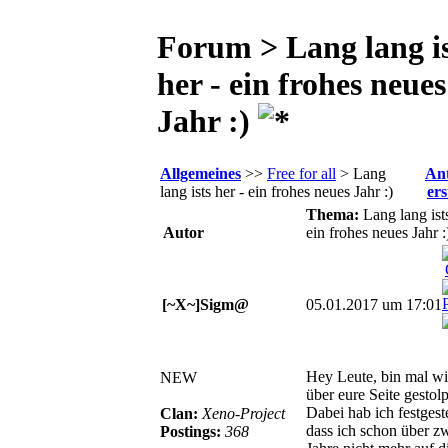
Forum > Lang lang is
her - ein frohes neues
Jahr :)
Allgemeines
>>
Free for all
> Lang
An
lang ists her - ein frohes neues Jahr :)
ers
Thema:
Lang lang ists
Autor
ein frohes neues Jahr :
[~X~]Sigm@
05.01.2017 um 17:01
Hey Leute, bin mal wi
NEW
über eure Seite gestolp
Dabei hab ich festgeste
Clan:
Xeno-Project
dass ich schon über z
Postings:
368