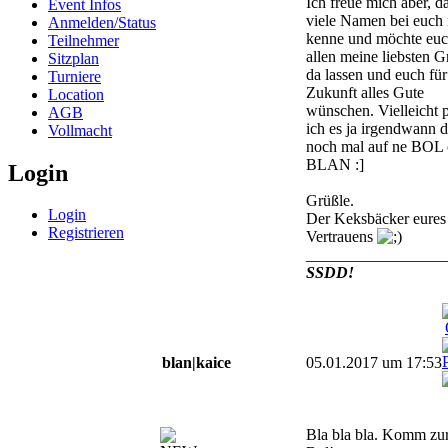
Ich freue mich aber, d
Event Infos
viele Namen bei euch
Anmelden/Status
kenne und möchte eu
Teilnehmer
allen meine liebsten 
Sitzplan
da lassen und euch für
Turniere
Zukunft alles Gute
Location
wünschen. Vielleicht 
AGB
ich es ja irgendwann 
Vollmacht
noch mal auf ne BOL 
BLAN :]
Login
Grüßle.
Login
Der Keksbäcker eures
Registrieren
Vertrauens
_________________
SSDD!
blan|kaice
05.01.2017 um 17:53
Bla bla bla. Komm zu