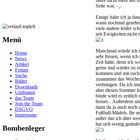
Jahre nicht mehr auf d
Seite war. -_-
Einige habe ich ja da
wann nochmal gesehe
viele andere leider sc
seit Ewigkeiten nicht
Menü
Manchmal würde ich 
Home
sehr freuen, wenn ich
News
Zeit hätte, denn ich w
Artikel
gerne mal wieder zu e
Forum
kommen und mit euch
Suche
zusammen das Woche
Bilder
verbringen. Da ich mi
Downloads
aber diesen Sommer fe
Umfragen
binde wird es zeitlich 
das Team
besser... Außerdem si
Join the Team
dann da ja auch noch
DSGVO
Fußball-Mädels. Ihr se
Impressum
außer das ich älter we
hat sich wenig geänder
Bombenleger