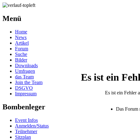
Menü
Home
News
Artikel
Forum
Suche
Bilder
Downloads
Umfragen
Es ist ein Feh
das Team
Join the Team
DSGVO
Es ist ein Fehler 
Impressum
Bombenleger
Das Forum 
Event Infos
Anmelden/Status
Teilnehmer
Sitzplan