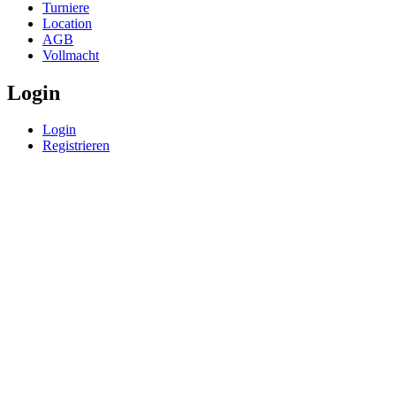
Turniere
Location
AGB
Vollmacht
Login
Login
Registrieren
© BoerdeLAN e.V.
-