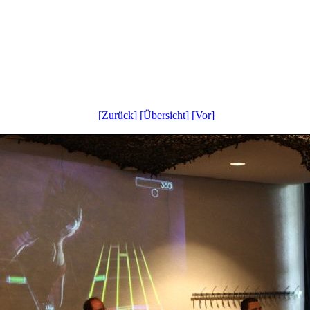
[Zurück]
[Übersicht]
[Vor]