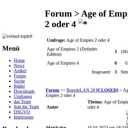
Forum > Age of Emp
2 oder 4
Umfrage:
Age of Empies 2 oder 4
Menü
Age of Empires 2 (Definitiv
3
100
Edition)
Home
Age of Empires 4
0
0
News
Artikel
Insgesamt:
3
Sti
Forum
Suche
Bilder
Forum
>>
BoerdeLAN 28
[CLOSED]
> Ag
Downloads
Empies 2 oder 4
Umfragen
das Team
Thema:
Age of Empi
Join the Team
Autor
oder 4
DSGVO
Impressum
blan|kaice
16.04.2023 um 18:43