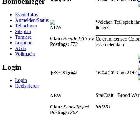
Bombenleger
Event Infos
Anmelden/Status
Welchen Teil spielt ihr
Teilnehmer
NEW
lieber?
Sitzplan
_________________
Turniere
Clan:
Boerde LAN eV
Ceterum censeo Colo
Location
Postings:
772
esse delendam
AGB
Vollmacht
Login
[~X~]Sigm@
16.04.2023 um 21:01
Login
Registrieren
StarCraft - Brood War
NEW
_________________
SSDD!
Clan:
Xeno-Project
Postings:
368
© BoerdeLAN e.V.
-