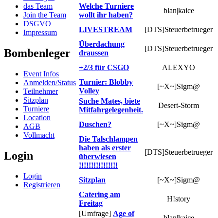
das Team
Welche Turniere
blan|kaice
Join the Team
wollt ihr haben?
DSGVO
LIVESTREAM
[DTS]Steuerbetrueger
Impressum
Überdachung
[DTS]Steuerbetrueger
Bombenleger
draussen
+2/3 für CSGO
ALEXYO
Event Infos
Turnier: Blobby
Anmelden/Status
[~X~]Sigm@
Volley
Teilnehmer
Sitzplan
Suche Mates, biete
Desert-Storm
Turniere
Mitfahrgelegenheit.
Location
Duschen?
[~X~]Sigm@
AGB
Vollmacht
Die Talschlampen
haben als erster
[DTS]Steuerbetrueger
Login
überwiesen
!!!!!!!!!!!!!!!!
Login
Sitzplan
[~X~]Sigm@
Registrieren
Catering am
H!story
Freitag
[Umfrage]
Age of
blan|kaice