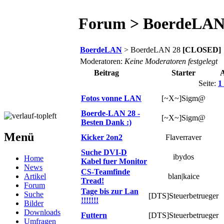
Forum > BoerdeLAN
BoerdeLAN
> BoerdeLAN 28
[CLOSED]
Moderatoren:
Keine Moderatoren festgelegt
Beitrag
Starter
Seite:
1
Fotos vonne LAN
[~X~]Sigm@
Boerde-LAN 28 -
[~X~]Sigm@
Besten Dank :)
Menü
Kicker 2on2
Flaverraver
Suche DVI-D
ibydos
Home
Kabel fuer Monitor
News
CS-Teamfinde
Artikel
blan|kaice
Tread!
Forum
Tage bis zur Lan
Suche
[DTS]Steuerbetrueger
!!!!!!!
Bilder
Downloads
Futtern
[DTS]Steuerbetrueger
Umfragen