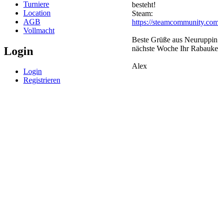
Turniere
besteht!
Location
Steam:
AGB
https://steamcommunity.com
Vollmacht
Beste Grüße aus Neuruppin
nächste Woche Ihr Rabauk
Login
Alex
Login
Registrieren
© BoerdeLAN e.V.
-