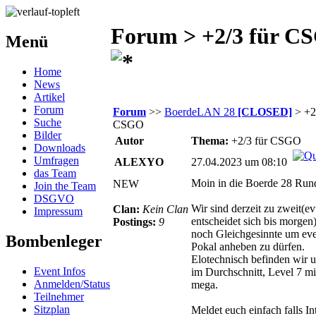
Forum > +2/3 für C
Menü
Home
News
Artikel
Forum
Forum
>>
BoerdeLAN 28
[CLOSED]
> +2/
Suche
CSGO
Bilder
Autor
Thema:
+2/3 für CSGO
Downloads
Umfragen
ALEXYO
27.04.2023 um 08:10
das Team
Moin in die Boerde 28 Run
NEW
Join the Team
DSGVO
Wir sind derzeit zu zweit(evtl
Clan:
Kein Clan
Impressum
entscheidet sich bis morgen
Postings:
9
noch Gleichgesinnte um eve
Bombenleger
Pokal anheben zu dürfen.
Elotechnisch befinden wir 
Event Infos
im Durchschnitt, Level 7 
Anmelden/Status
mega.
Teilnehmer
Sitzplan
Meldet euch einfach falls In