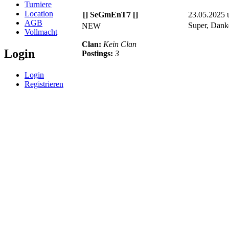
Turniere
Location
[] SeGmEnT7 []
23.05.2025 
AGB
Super, Danke
NEW
Vollmacht
Clan:
Kein Clan
Login
Postings:
3
Login
Registrieren
© BoerdeLAN e.V.
-