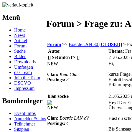
Menü
Forum > Frage zu: 
Home
News
Artikel
Forum
>>
BoerdeLAN 30
[CLOSED]
> Fr
Forum
Suche
Autor
Thema:
Fra
Bilder
[] SeGmEnT7 []
21.05.2025 
Downloads
Hi,
NEW
Umfragen
das Team
kurze Frage
Clan:
Kein Clan
Join the Team
Eintritt beza
Postings:
3
DSGVO
Erfahrungsg
Impressum
blan|socke
21.05.2025 
Bombenleger
Hey! Der Ein
NEW
Überweisung 
Event Infos
Clan:
Boerde LAN eV
Hast du sch
Anmelden/Status
Postings:
4
Teilnehmer
Bis Samstag,
Sitzplan