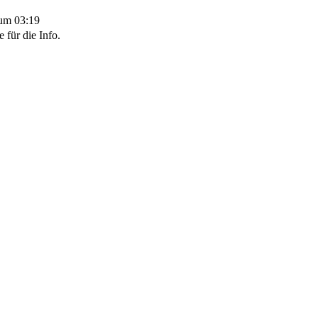
um 03:19
 für die Info.
© DOTLAN Webservices
-
Datenschutz