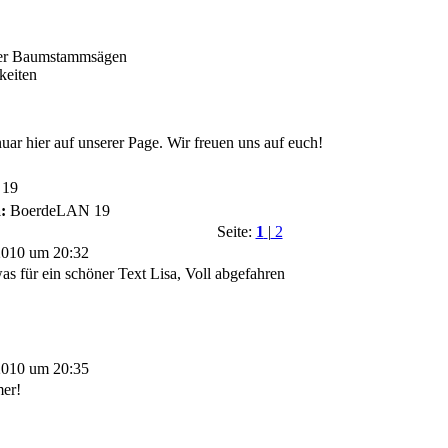
der Baumstammsägen
keiten
ar hier auf unserer Page. Wir freuen uns auf euch!
 19
a:
BoerdeLAN 19
Seite:
1
|
2
2010 um 20:32
as für ein schöner Text Lisa, Voll abgefahren
2010 um 20:35
mer!