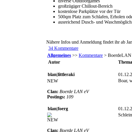
diverse Outdoorgames
großzügiger Chillout-Bereich
kostenlose Parkplätze vor der Tür
500qm Platz zum Schlafen, Erholen o
ausreichend Dusch- und Waschmöglich
Nähere Infos und Anmeldung findet ihr ab Janu
34 Kommentare
Allgemeines
>>
Kommentare
> BoerdeLAN
Autor
Them
blan|littleraki
01.12.
Boar, w
NEW
Clan:
Boerde LAN eV
Postings:
109
blan|foerg
01.12.
Schlei
NEW
Clan:
Boerde LAN eV