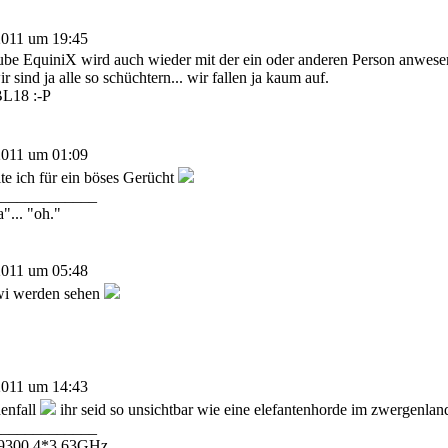
2011 um 19:45
ube EquiniX wird auch wieder mit der ein oder anderen Person anwese
r sind ja alle so schüchtern... wir fallen ja kaum auf.
BL18 :-P
2011 um 01:09
te ich für ein böses Gerücht
_____________
a"... "oh."
2011 um 05:48
i werden sehen
2011 um 14:43
enfall
ihr seid so unsichtbar wie eine elefantenhorde im zwergenla
_____________
Q9300 4*3,63GHz