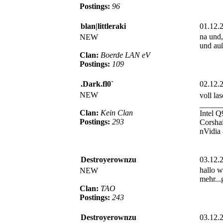
Postings:
96
blan|littleraki
01.12.
na und,
NEW
und auß
Clan:
Boerde LAN eV
Postings:
109
.Dark.fl0`
02.12.
NEW
voll la
_____
Clan:
Kein Clan
Intel 
Postings:
293
Corsha
nVidia
Destroyerownzu
03.12.
hallo w
NEW
mehr...
Clan:
TAO
Postings:
243
Destroyerownzu
03.12.