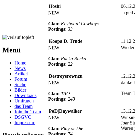
Hoshi
06.12.
Ja geil
NEW
Clan:
Keyboard Cowboys
Postings:
33
Koopa D. Trude
11.12.
Wieder
NEW
Menü
Clan:
Rucka Rucka
Home
Postings:
22
News
Artikel
Destroyerownzu
12.12.
Forum
danke f
NEW
Suche
Bilder
Team T
Clan:
TAO
Downloads
Postings:
243
Umfragen
das Team
PoD|Daywalker
13.12.
Join the Team
DSGVO
Wir sin
NEW
Impressum
Joar St
Waren j
Clan:
Play or Die
Postings:
74