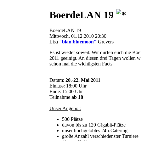
BoerdeLAN 19
BoerdeLAN 19
Mittwoch, 01.12.2010 20:30
Lisa
"blan|bluemoon"
Grevers
Es ist wieder soweit: Wir dürfen euch die B
2011 geeinigt. An diesen drei Tagen wollen w
schon mal die wichtigsten Facts:
Datum:
20.-22. Mai 2011
Einlass: 18:00 Uhr
Ende: 15:00 Uhr
Teilnahme
ab 18
Unser Angebot:
500 Plätze
davon bis zu 120 Gigabit-Plätze
unser hochgelobtes 24h-Catering
große Anzahl verschiedenster Turniere