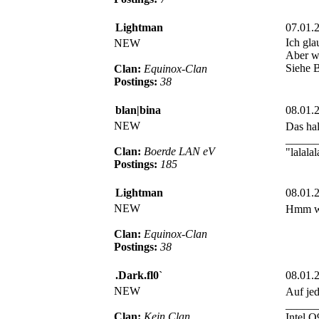
Lightman
07.01.
Ich gla
NEW
Aber wi
Siehe 
Clan:
Equinox-Clan
Postings:
38
blan|bina
08.01.
NEW
Das hal
_____
Clan:
Boerde LAN eV
"lalalal
Postings:
185
Lightman
08.01.
NEW
Hmm w
Clan:
Equinox-Clan
Postings:
38
.Dark.fl0`
08.01.
NEW
Auf jed
_____
Clan:
Kein Clan
Intel 