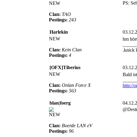
PS: Seh
NEW
Clan:
TAO
Postings:
243
Harlekin
03.12.
NEW
hm hört
_____
Clan:
Kein Clan
.knick 
Postings:
4
[OFX]Tiberius
03.12.
NEW
Bald i
_____
Clan:
Onlan Force X
http://
Postings:
563
blan|foerg
04.12.
@Destro
NEW
Clan:
Boerde LAN eV
Postings:
96