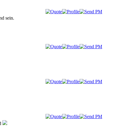
nd sein.
nd