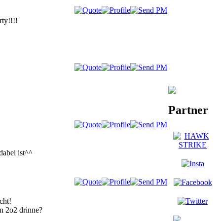
ty!!!!
Partner
abei ist^^
cht!
in 2o2 drinne?