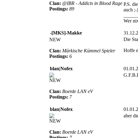
Clan:
@IBR - Addicts in Blood Rage
P.S. di
Postings:
89
auch ;-
_____
Wer nix
-[MKS]-Makke
31.12.
Die Sta
NEW
Hoffe e
Clan:
Märkische Kümmel Spieler
Postings:
6
blan|Nofex
01.01.
G.F.B.P
NEW
Clan:
Boerde LAN eV
Postings:
7
blan|Nofex
01.01.
aber di
NEW
Clan:
Boerde LAN eV
Postings:
7