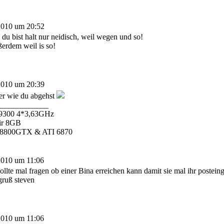
2010 um 20:52
 du bist halt nur neidisch, weil wegen und so!
erdem weil is so!
2010 um 20:39
ser wie du abgehst
_____________
Q9300 4*3,63GHz
ir 8GB
 8800GTX & ATI 6870
2010 um 11:06
ollte mal fragen ob einer Bina erreichen kann damit sie mal ihr postei
gruß steven
2010 um 11:06