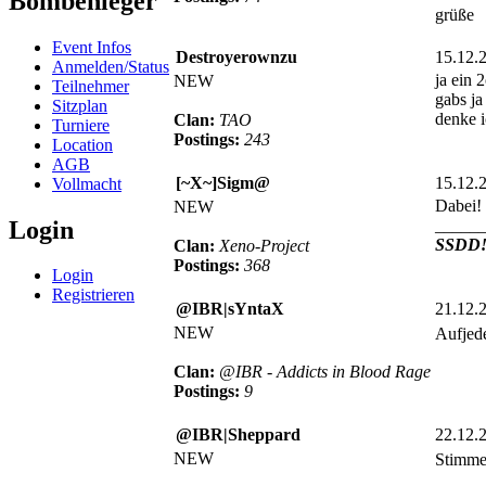
Bombenleger
grüße
Event Infos
Destroyerownzu
15.12.
Anmelden/Status
ja ein 
NEW
Teilnehmer
gabs ja
Sitzplan
denke 
Clan:
TAO
Turniere
Postings:
243
Location
AGB
[~X~]Sigm@
15.12.
Vollmacht
Dabei!
NEW
Login
_____
SSDD
Clan:
Xeno-Project
Postings:
368
Login
Registrieren
@IBR|sYntaX
21.12.
NEW
Aufjede
Clan:
@IBR - Addicts in Blood Rage
Postings:
9
@IBR|Sheppard
22.12.
NEW
Stimme