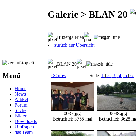
Galerie > BLAN 20
Bildergalerien
zurück zur Übersicht
BLAN 20
Menü
<< prev
Seite:
1
|
2
|
3
|
4
|
5
|
6
| 
Home
News
Artikel
Forum
Suche
0037.jpg
0038.jpg
Bilder
Betrachtet: 3755 mal
Betrachtet: 3628 m
Downloads
Umfragen
das Team