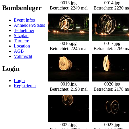
0013.jpg
0014.jpg
Bombenleger
Betrachtet: 2249 mal
Betrachtet: 2230 m
Event Infos
Anmelden/Status
Teilnehmer
Sitzplan
Turniere
0016.jpg
0017.jpg
Location
Betrachtet: 2245 mal
Betrachtet: 2269 m
AGB
Vollmacht
Login
Login
0019.jpg
0020.jpg
Registrieren
Betrachtet: 2198 mal
Betrachtet: 2178 m
0022.jpg
0023.jpg