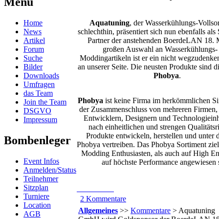
Menü
Home
Aquatuning
, der Wasserkühlungs-Vollso
News
schlechthin, präsentiert sich nun ebenfalls al
Artikel
Partner der anstehenden BoerdeLAN 18. M
Forum
großen Auswahl an Wasserkühlungs-
Suche
Moddingartikeln ist er ein nicht wegzudenke
Bilder
an unserer Seite. Die neusten Produkte sind d
Downloads
Phobya
.
Umfragen
das Team
Phobya
ist keine Firma im herkömmlichen S
Join the Team
der Zusammenschluss von mehreren Firmen, H
DSGVO
Entwicklern, Designern und Technologieinh
Impressum
nach einheitlichen und strengen Qualitätsri
Produkte entwickeln, herstellen und unter
Bombenleger
Phobya vertreiben. Das Phobya Sortiment ziel
Modding Enthusiasten, als auch auf High En
Event Infos
auf höchste Performance angewiesen 
Anmelden/Status
Teilnehmer
Sitzplan
Turniere
2 Kommentare
Location
Allgemeines
>>
Kommentare
> Aquatuning
AGB