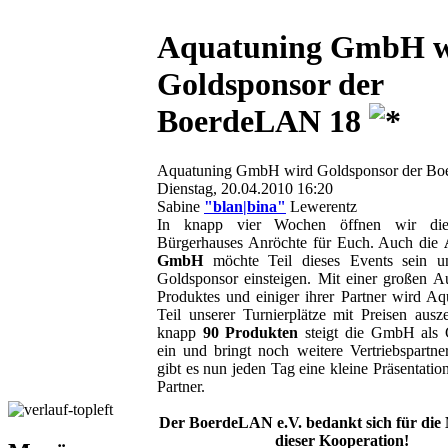
Aquatuning GmbH w
Goldsponsor der
BoerdeLAN 18
Aquatuning GmbH wird Goldsponsor der B
Dienstag, 20.04.2010 16:20
Sabine
"blan|bina"
Lewerentz
In knapp vier Wochen öffnen wir di
Bürgerhauses Anröchte für Euch. Auch die
GmbH
möchte Teil dieses Events sein u
Goldsponsor einsteigen. Mit einer großen A
Produktes und einiger ihrer Partner wird Aq
Teil unserer Turnierplätze mit Preisen ausz
knapp
90 Produkten
steigt die GmbH als 
ein und bringt noch weitere Vertriebspartne
gibt es nun jeden Tag eine kleine Präsentatio
Partner.
Der BoerdeLAN e.V. bedankt sich für die 
dieser Kooperation!