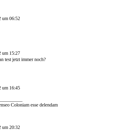
2 um 06:52
2 um 15:27
n test jetzt immer noch?
2 um 16:45
__________
enseo Coloniam esse delendam
2 um 20:32