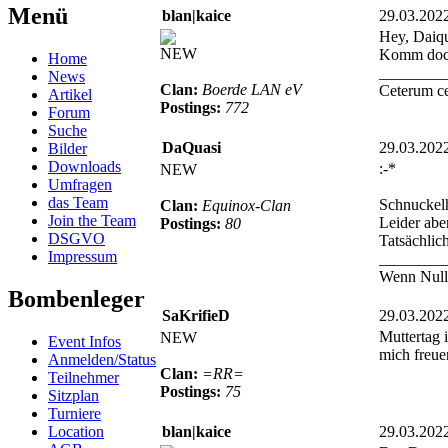
Menü
blan|kaice
29.03.202
Hey, Daiqu
NEW
Komm doch 
Home
________
News
Clan:
Boerde LAN eV
Ceterum c
Artikel
Postings:
772
Forum
Suche
DaQuasi
29.03.202
Bilder
Downloads
:-*
NEW
Umfragen
das Team
Schnuckelh
Clan:
Equinox-Clan
Join the Team
Leider abe
Postings:
80
DSGVO
Tatsächlic
Impressum
________
Wenn Null b
Bombenleger
SaKrifieD
29.03.202
Muttertag 
NEW
Event Infos
mich freue
Anmelden/Status
Clan:
=RR=
Teilnehmer
Postings:
75
Sitzplan
Turniere
Location
blan|kaice
29.03.202