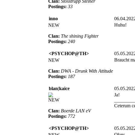
Clan:
Stosstrupp Steiner
Postings:
33
inno
06.04.202
Huhu!
NEW
Clan:
The shining Fighter
Postings:
240
<PSYCHOP@TH>
05.05.202
Braucht ma
NEW
Clan:
DWA - Drunk With Attitude
Postings:
187
blan|kaice
05.05.202
Ja!
NEW
________
Ceterum c
Clan:
Boerde LAN eV
Postings:
772
<PSYCHOP@TH>
05.05.202
Okey
NEW