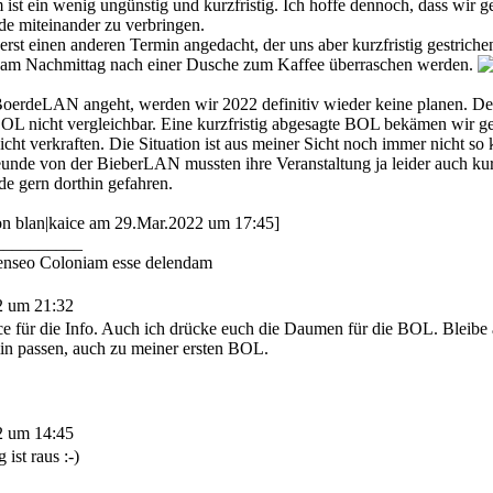
ist ein wenig ungünstig und kurzfristig. Ich hoffe dennoch, dass wi
 miteinander zu verbringen.
 erst einen anderen Termin angedacht, der uns aber kurzfristig gestriche
 am Nachmittag nach einer Dusche zum Kaffee überraschen werden.
oerdeLAN angeht, werden wir 2022 definitiv wieder keine planen. Der 
BOL nicht vergleichbar. Eine kurzfristig abgesagte BOL bekämen wir g
nicht verkraften. Die Situation ist aus meiner Sicht noch immer nicht so
unde von der BieberLAN mussten ihre Veranstaltung ja leider auch kurz
 gern dorthin gefahren.
von blan|kaice am 29.Mar.2022 um 17:45]
__________
enseo Coloniam esse delendam
2 um 21:32
e für die Info. Auch ich drücke euch die Daumen für die BOL. Bleibe au
n passen, auch zu meiner ersten BOL.
2 um 14:45
ist raus :-)