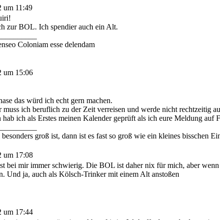
2 um 11:49
iri!
zur BOL. Ich spendier auch ein Alt.
__________
enseo Coloniam esse delendam
2 um 15:06
ase das würd ich echt gern machen.
r muss ich beruflich zu der Zeit verreisen und werde nicht rechtzeitig 
h hab ich als Erstes meinen Kalender geprüft als ich eure Meldung auf
__________
esonders groß ist, dann ist es fast so groß wie ein kleines bisschen Ei
2 um 17:08
ist bei mir immer schwierig. Die BOL ist daher nix für mich, aber wen
n. Und ja, auch als Kölsch-Trinker mit einem Alt anstoßen
2 um 17:44