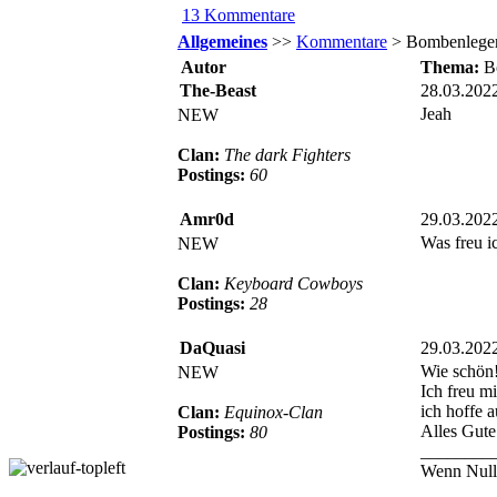
13 Kommentare
Allgemeines
>>
Kommentare
> Bombenlege
Autor
Thema:
B
The-Beast
28.03.202
Jeah
NEW
Clan:
The dark Fighters
Postings:
60
Amr0d
29.03.202
Was freu i
NEW
Clan:
Keyboard Cowboys
Postings:
28
DaQuasi
29.03.202
Wie schön
NEW
Ich freu mi
ich hoffe 
Clan:
Equinox-Clan
Alles Gute
Postings:
80
________
Wenn Null b