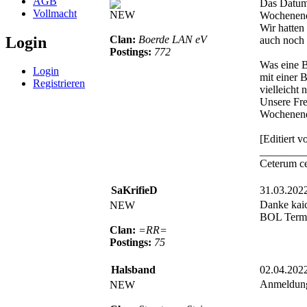
AGB
Das Datum 
Vollmacht
NEW
Wochenende
Wir hatten
Login
Clan:
Boerde LAN eV
auch noch
Postings:
772
Was eine B
Login
mit einer 
Registrieren
vielleicht 
Unsere Fre
Wochenende
[Editiert 
________
Ceterum c
SaKrifieD
31.03.202
Danke kaic
NEW
BOL Termi
Clan:
=RR=
Postings:
75
Halsband
02.04.202
Anmeldung 
NEW