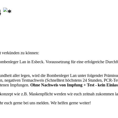
4
ht verkünden zu können:
ombenleger Lan in Esbeck. Voraussetzung für eine erfolgreiche Durchfü
ndheit aller legen, wird die Bombenleger Lan unter folgender Prämisse
len, negativen Testnachweis (Schnelltest höchstens 24 Stunden, PCR-Te
altenen Impfungen.
Ohne Nachweis von Impfung + Test - kein Einlas
skonzept wie z.B. Maskenpflicht werden wir euch zeitnah zukommen la
hr euch gerne bei uns melden. Wir helfen gerne weiter!