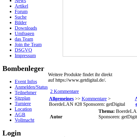
News
Artikel
Forum
Suche
Bilder
Downloads
Umfragen
das Team
Join the Team
DSGVO
Impressum
Bombenleger
Weitere Produkte findet ihr direkt
auf https://www.getdigital.de/.
Event Infos
Anmelden/Status
2 Kommentare
Teilnehmer
Sitzplan
Allgemeines
>>
Kommentare
>
Turniere
BoerdeLAN #28 Sponsoren: getDigital
Location
Thema:
BoerdeLA
AGB
Autor
Sponsoren: getDigit
Vollmacht
Login