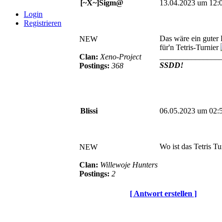
[~X~]Sigm@
13.04.2023 um 12:
Login
Registrieren
Das wäre ein guter 
NEW
für'n Tetris-Turnier
_______________
Clan:
Xeno-Project
SSDD!
Postings:
368
Blissi
06.05.2023 um 02:
Wo ist das Tetris Tu
NEW
Clan:
Willewoje Hunters
Postings:
2
[ Antwort erstellen ]
© BoerdeLAN e.V.
-