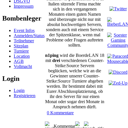
DSGVO
Italien sitzende Firma machte
Impressum
sich in den vergangenen
Monaten einen guten Namen
Bombenleger
und überzeugte nicht nur mit
absolut hochwertigen Servern,
sondern auch mit einem Service
Event Infos
der Spitzenklasse, wenn mal
Anmelden/Status
Probleme oder Fragen auftreten
Teilnehmer
sollten.
Sitzplan
Turniere
n1ping
wird die BoerdeLAN 18
Location
mit
drei
verschiedenen Counter-
AGB
Strike:Source Servern
Vollmacht
beglücken, welche wir an die
Gewinner unserer Counter-
Login
Strike:Source Turniere abgeben
werden. Ihr bestimmt dabei mit
Login
Eurer Abschlussplatzierung, ob
Registrieren
ihr den Server für nur einen
Monat oder sogar drei Monate in
Anspruch nehmen dürft.
0 Kommentare
Kommentar