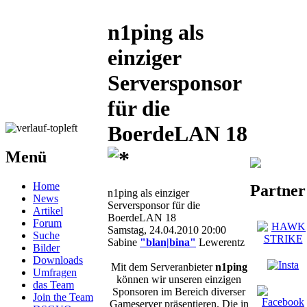
n1ping als
einziger
Serversponsor
für die
BoerdeLAN 18
Menü
Home
Partner
n1ping als einziger
News
Serversponsor für die
Artikel
BoerdeLAN 18
Forum
Samstag, 24.04.2010 20:00
Suche
Sabine
"blan|bina"
Lewerentz
Bilder
Downloads
Mit dem Serveranbieter
n1ping
Umfragen
können wir unseren einzigen
das Team
Sponsoren im Bereich diverser
Join the Team
Gameserver präsentieren. Die in