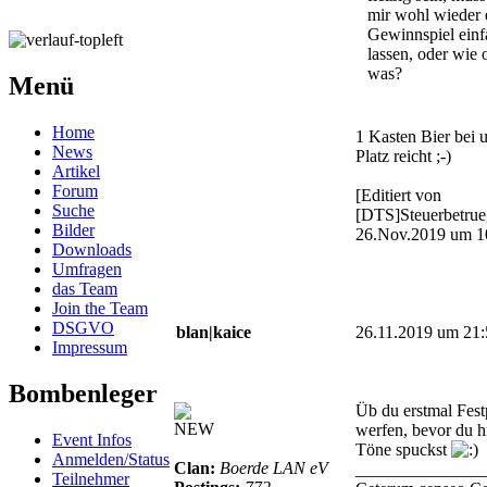
mir wohl wieder 
Gewinnspiel einf
lassen, oder wie 
was?
Menü
Home
1 Kasten Bier bei 
News
Platz reicht ;-)
Artikel
Forum
[Editiert von
Suche
[DTS]Steuerbetrue
Bilder
26.Nov.2019 um 1
Downloads
Umfragen
das Team
Join the Team
DSGVO
blan|kaice
26.11.2019 um 21:
Impressum
Bombenleger
Üb du erstmal Fest
NEW
werfen, bevor du h
Event Infos
Töne spuckst
Anmelden/Status
Clan:
Boerde LAN eV
_______________
Teilnehmer