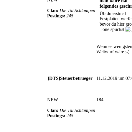
blan|kaice hat
folgendes gesch
Clan:
Die Tal Schlampen
Üb du erstmal
Postings:
245
Festplatten werfe
bevor du hier gr
Töne spuckst
Wenn es wenigsten
Weitwurf wäre ;-)
[DTS]Steuerbetrueger
11.12.2019 um 07:
184
NEW
Clan:
Die Tal Schlampen
Postings:
245