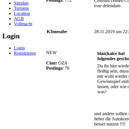
Postings:
772
Ceterum censeo C
Sitzplan
esse delendam
Turniere
Location
AGB
Vollmacht
K3mosabe
28.11.2019 um 22:
Login
Login
NEW
Registrieren
blan|kaice hat
folgendes gesch
Clan:
OZA
Da ihr hier wiede
Postings:
76
fleißig sein, muss
mir wohl wieder 
Gewinnspiel einf
lassen, oder wie 
was?
und andere sollten
lieber die Autokorr
besser nutzen !!!!