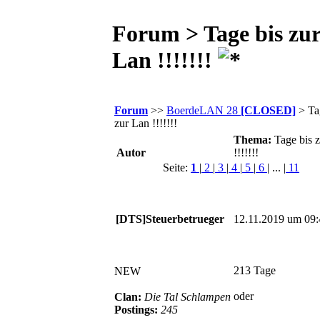
Forum > Tage bis zu
Lan !!!!!!!
Forum
>>
BoerdeLAN 28
[CLOSED]
> Ta
zur Lan !!!!!!!
Thema:
Tage bis 
Autor
!!!!!!!
Seite:
1
|
2
|
3
|
4
|
5
|
6
| ... |
11
[DTS]Steuerbetrueger
12.11.2019 um 09:
213 Tage
NEW
oder
Clan:
Die Tal Schlampen
Postings:
245