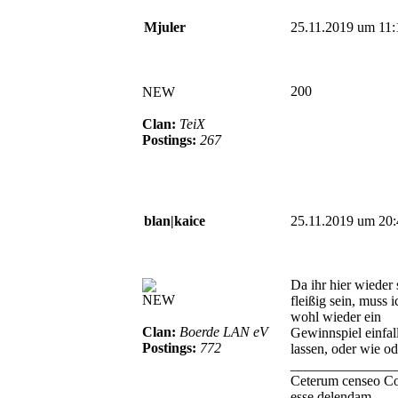
Mjuler
25.11.2019 um 11:
200
NEW
Clan:
TeiX
Postings:
267
blan|kaice
25.11.2019 um 20:
Da ihr hier wieder 
NEW
fleißig sein, muss i
wohl wieder ein
Clan:
Boerde LAN eV
Gewinnspiel einfal
Postings:
772
lassen, oder wie o
_______________
Ceterum censeo C
esse delendam