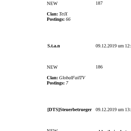
187
NEW
Clan:
TeiX
Postings:
66
S.t.a.n
09.12.2019 um 12
186
NEW
Clan:
GlobalFailTV
Postings:
7
[DTS]Steuerbetrueger
09.12.2019 um 13
NEW