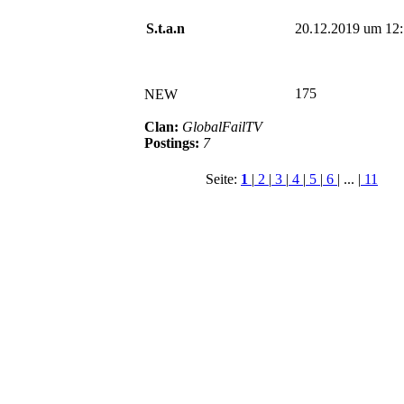
S.t.a.n
20.12.2019 um 12
175
NEW
Clan:
GlobalFailTV
Postings:
7
Seite:
1
|
2
|
3
|
4
|
5
|
6
| ... |
11
© BoerdeLAN e.V.
-