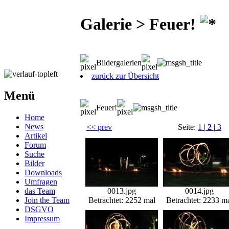
Galerie > Feuer!
Bildergalerien
zurück zur Übersicht
Menü
Feuer!
Home
News
<< prev
Seite:
1
|
2
|
3
Artikel
Forum
Suche
Bilder
Downloads
Umfragen
das Team
0013.jpg
0014.jpg
Join the Team
Betrachtet: 2252 mal
Betrachtet: 2233 m
DSGVO
Impressum