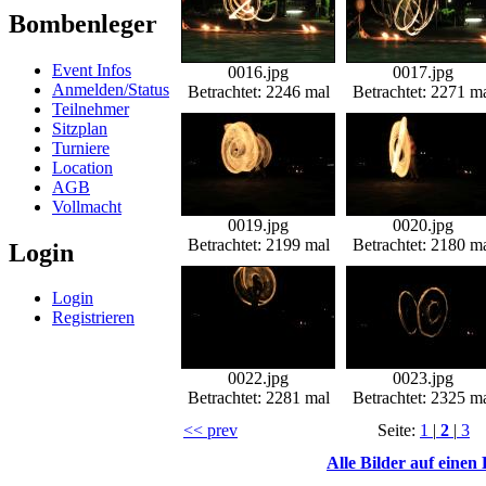
Bombenleger
Event Infos
0016.jpg
0017.jpg
Anmelden/Status
Betrachtet: 2246 mal
Betrachtet: 2271 m
Teilnehmer
Sitzplan
Turniere
Location
AGB
Vollmacht
0019.jpg
0020.jpg
Betrachtet: 2199 mal
Betrachtet: 2180 m
Login
Login
Registrieren
0022.jpg
0023.jpg
Betrachtet: 2281 mal
Betrachtet: 2325 m
<< prev
Seite:
1
|
2
|
3
Alle Bilder auf einen 