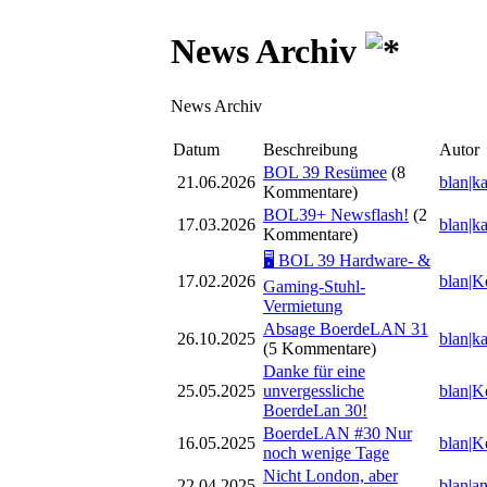
News Archiv
News Archiv
Datum
Beschreibung
Autor
BOL 39 Resümee
(8
21.06.2026
blan|k
Kommentare)
BOL39+ Newsflash!
(2
17.03.2026
blan|k
Kommentare)
🖥️ BOL 39 Hardware- &
17.02.2026
blan|K
Gaming-Stuhl-
Vermietung
Absage BoerdeLAN 31
26.10.2025
blan|k
(5 Kommentare)
Danke für eine
25.05.2025
unvergessliche
blan|K
BoerdeLan 30!
BoerdeLAN #30 Nur
16.05.2025
blan|K
noch wenige Tage
Nicht London, aber
22.04.2025
blan|a