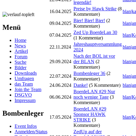
legendär!
Preise by Hawk Strike
(8
16.04.2025
blan|k
Kommentare)
Bier! Bier! Bier!
(2
09.04.2025
blan|a
Kommentare)
Menü
Zed Up BoerdeLan 30
07.04.2025
blan|K
(1 Kommentar)
Home
Jahreshauptversammlung
News
22.11.2024
blan|a
2024
Artikel
Nach der BOL ist vor
Forum
29.09.2024
der BLAN
(2
blan|a
Suche
Kommentare)
Bilder
Downloads
Bombenleger 36
(2
22.07.2024
blan|a
Umfragen
Kommentare)
das Team
24.06.2024
Danke!
(5 Kommentare)
blan|a
Join the Team
BoerdeLAN #29 Nur
DSGVO
06.06.2024
noch wenige Tage
(3
blan|K
Impressum
Kommentare)
BoerdeLAN #29
Bombenleger
Sponsor HAWK
17.05.2024
blan|K
STRIKE
(3
Kommentare)
Event Infos
Anmelden/Status
ZedUp auf der