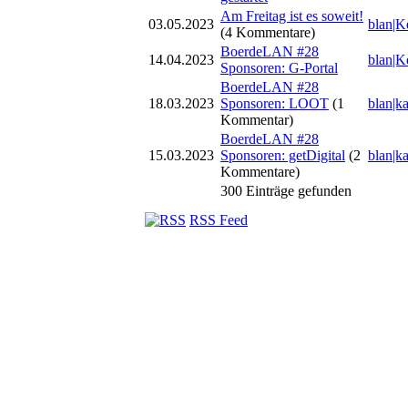
Am Freitag ist es soweit!
03.05.2023
blan|K
(4 Kommentare)
BoerdeLAN #28
14.04.2023
blan|K
Sponsoren: G-Portal
BoerdeLAN #28
18.03.2023
Sponsoren: LOOT
(1
blan|k
Kommentar)
BoerdeLAN #28
15.03.2023
Sponsoren: getDigital
(2
blan|k
Kommentare)
300 Einträge gefunden
RSS Feed
© BoerdeLAN e.V.
-