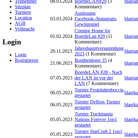
Teilnehmer
08.03.2024
BoerdeLAN#29
(3
blan|a
Sitzplan
Kommentare)
Turniere
Auslosung
Location
03.03.2024
Facebook-/Instagram-
blan|a
AGB
Gewinnspiel
Vollmacht
Coming Home for
01.02.2024
BoerdeLan #29
(11
blan|a
Login
Kommentare)
Jahreshauptversammlung
20.11.2023
blan|a
2023
(1 Kommentar)
Login
Bombenleger 35
(4
Registrieren
21.06.2023
blan|a
Kommentare)
BoerdeLAN #28 - Nach
07.05.2023
der LAN ist vor der
blan|a
LAN
(7 Kommentare)
Turnier Festplattenboccia
06.05.2023
blan|k
gestartet
Turnier Defloss Turnier
06.05.2023
blan|k
gestartet
Turnier Trackmania
05.05.2023
Nations Forever 1on1
blan|k
gestartet
Turnier StarCraft 2 1on1
05.05.2023
blan|k
gestartet