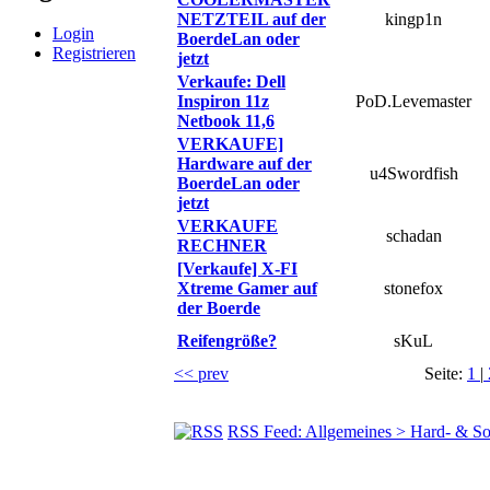
NETZTEIL auf der
kingp1n
Login
BoerdeLan oder
Registrieren
jetzt
Verkaufe: Dell
Inspiron 11z
PoD.Levemaster
Netbook 11,6
VERKAUFE]
Hardware auf der
u4Swordfish
BoerdeLan oder
jetzt
VERKAUFE
schadan
RECHNER
[Verkaufe] X-FI
Xtreme Gamer auf
stonefox
der Boerde
Reifengröße?
sKuL
<< prev
Seite:
1
|
RSS Feed: Allgemeines > Hard- & So
© BoerdeLAN e.V.
-