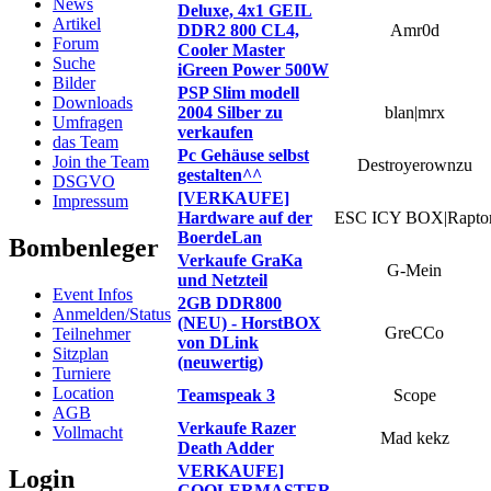
News
Deluxe, 4x1 GEIL
Artikel
DDR2 800 CL4,
Amr0d
Forum
Cooler Master
Suche
iGreen Power 500W
Bilder
PSP Slim modell
Downloads
2004 Silber zu
blan|mrx
Umfragen
verkaufen
das Team
Pc Gehäuse selbst
Join the Team
Destroyerownzu
gestalten^^
DSGVO
[VERKAUFE]
Impressum
Hardware auf der
ESC ICY BOX|Rapto
BoerdeLan
Bombenleger
Verkaufe GraKa
G-Mein
und Netzteil
Event Infos
2GB DDR800
Anmelden/Status
(NEU) - HorstBOX
GreCCo
Teilnehmer
von DLink
Sitzplan
(neuwertig)
Turniere
Location
Teamspeak 3
Scope
AGB
Verkaufe Razer
Vollmacht
Mad kekz
Death Adder
VERKAUFE]
Login
COOLERMASTER