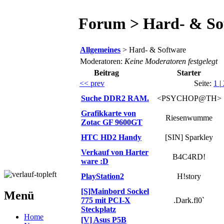
Forum > Hard- & So
Allgemeines
> Hard- & Software
Moderatoren:
Keine Moderatoren festgelegt
Beitrag
Starter
<< prev
Seite:
1
|
Suche DDR2 RAM.
<PSYCHOP@TH>
Grafikkarte von
Riesenwumme
Zotac GF 9600GT
HTC HD2 Handy
[SIN] Sparkley
Verkauf von Harter
B4C4RD!
ware :D
PlayStation2
H!story
[S]Mainbord Sockel
Menü
775 mit PCI-X
.Dark.fl0`
Steckplatz
Home
[V] Asus P5B