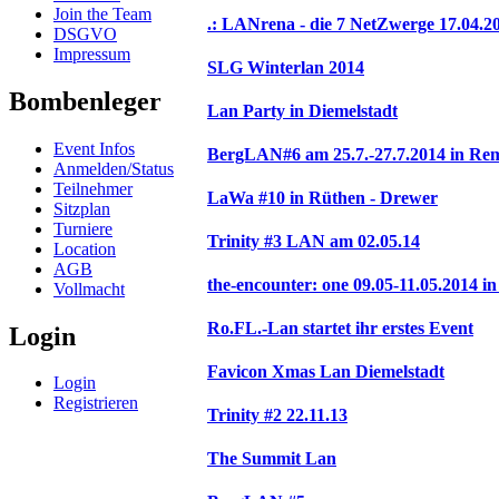
Join the Team
.: LANrena - die 7 NetZwerge 17.04.201
DSGVO
Impressum
SLG Winterlan 2014
Bombenleger
Lan Party in Diemelstadt
Event Infos
BergLAN#6 am 25.7.-27.7.2014 in Re
Anmelden/Status
Teilnehmer
LaWa #10 in Rüthen - Drewer
Sitzplan
Turniere
Trinity #3 LAN am 02.05.14
Location
AGB
the-encounter: one 09.05-11.05.2014 i
Vollmacht
Ro.FL.-Lan startet ihr erstes Event
Login
Favicon Xmas Lan Diemelstadt
Login
Registrieren
Trinity #2 22.11.13
The Summit Lan