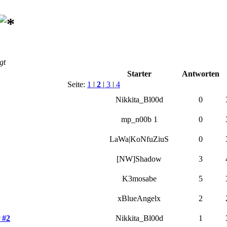
gt
Starter
Antworten
Seite:
1
|
2
|
3
|
4
Nikkita_Bl00d
0
mp_n00b 1
0
LaWa|KoNfuZiuS
0
[NW]Shadow
3
K3mosabe
5
xBlueAngelx
2
 #2
Nikkita_Bl00d
1