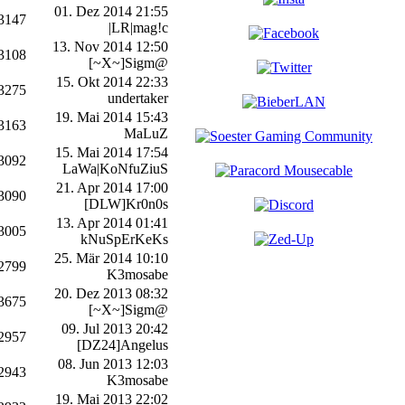
01. Dez 2014 21:55
3147
|LR|mag!c
13. Nov 2014 12:50
3108
[~X~]Sigm@
15. Okt 2014 22:33
3275
undertaker
19. Mai 2014 15:43
3163
MaLuZ
15. Mai 2014 17:54
3092
LaWa|KoNfuZiuS
21. Apr 2014 17:00
3090
[DLW]Kr0n0s
13. Apr 2014 01:41
3005
kNuSpErKeKs
25. Mär 2014 10:10
2799
K3mosabe
20. Dez 2013 08:32
3675
[~X~]Sigm@
09. Jul 2013 20:42
2957
[DZ24]Angelus
08. Jun 2013 12:03
2943
K3mosabe
19. Mai 2013 22:02