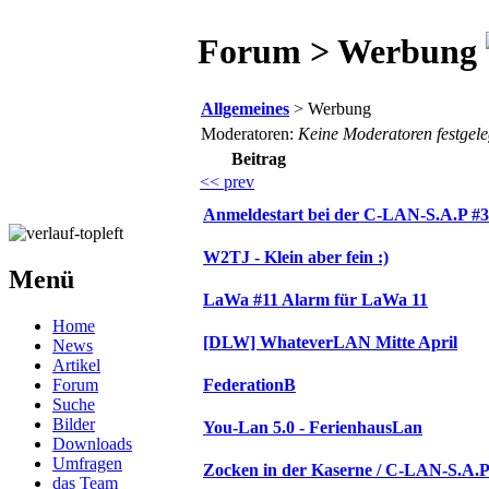
Forum > Werbung
Allgemeines
> Werbung
Moderatoren:
Keine Moderatoren festgele
Beitrag
<< prev
Anmeldestart bei der C-LAN-S.A.P #3
W2TJ - Klein aber fein :)
Menü
LaWa #11 Alarm für LaWa 11
Home
[DLW] WhateverLAN Mitte April
News
Artikel
Forum
FederationB
Suche
Bilder
You-Lan 5.0 - FerienhausLan
Downloads
Umfragen
Zocken in der Kaserne / C-LAN-S.A.P
das Team