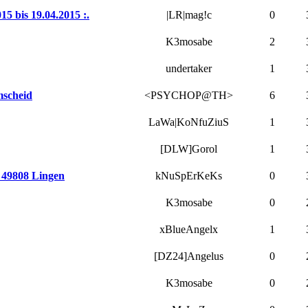
5 bis 19.04.2015 :.
|LR|mag!c
0
K3mosabe
2
undertaker
1
mscheid
<PSYCHOP@TH>
6
LaWa|KoNfuZiuS
1
[DLW]Gorol
1
n 49808 Lingen
kNuSpErKeKs
0
K3mosabe
0
xBlueAngelx
1
[DZ24]Angelus
0
K3mosabe
0