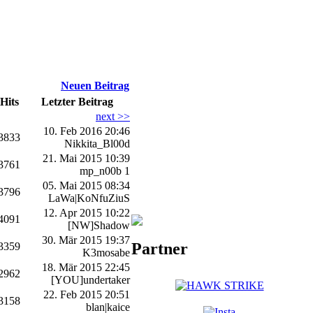
Neuen Beitrag
Hits
Letzter Beitrag
next >>
10. Feb 2016 20:46
3833
Nikkita_Bl00d
21. Mai 2015 10:39
3761
mp_n00b 1
05. Mai 2015 08:34
3796
LaWa|KoNfuZiuS
12. Apr 2015 10:22
4091
[NW]Shadow
30. Mär 2015 19:37
Partner
3359
K3mosabe
18. Mär 2015 22:45
2962
[YOU]undertaker
22. Feb 2015 20:51
3158
blan|kaice