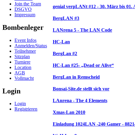
Join the Team
genial verpLANt #12 - 30. März bis 01. 
DSGVO
Impressum
BergLAN #3
Bombenleger
LANrena 5 - The LAN Code
Event Infos
HC-Lan
Anmelden/Status
Teilnehmer
BergLan #2
Sitzplan
Turniere
HC-Lan #25- „Dead or Alive“
Location
AGB
BergLan in Remscheid
Vollmacht
Bonsai-Site.de stellt sich vor
Login
LAnrena - The 4 Elements
Login
Registrieren
Xmas-Lan 2010
Einladung 1024LAN -240 Gamer - 88214