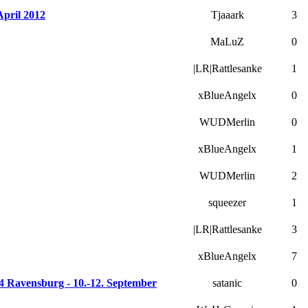
April 2012
Tjaaark
3
MaLuZ
0
|LR|Rattlesanke
1
xBlueAngelx
0
WUDMerlin
0
xBlueAngelx
1
WUDMerlin
2
squeezer
1
|LR|Rattlesanke
3
xBlueAngelx
7
 Ravensburg - 10.-12. September
satanic
0