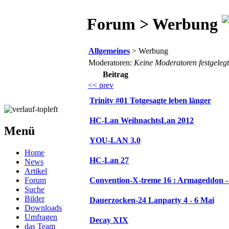
Forum > Werbung
Allgemeines
> Werbung
Moderatoren:
Keine Moderatoren festgelegt
Beitrag
<< prev
Trinity #01 Totgesagte leben länger
HC-Lan WeihnachtsLan 2012
Menü
YOU-LAN 3.0
Home
HC-Lan 27
News
Artikel
Forum
Convention-X-treme 16 : Armageddon - 
Suche
Bilder
Dauerzocken-24 Lanparty 4 - 6 Mai
Downloads
Umfragen
Decay XIX
das Team