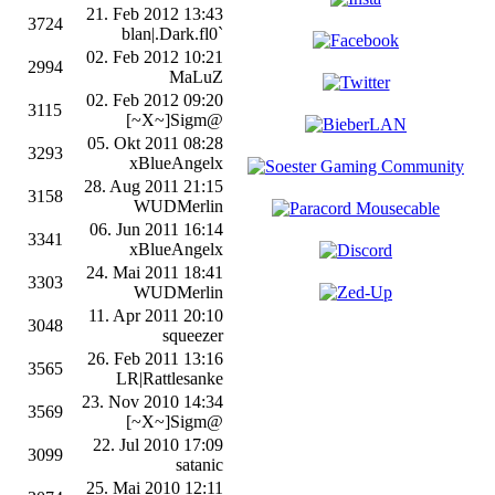
21. Feb 2012 13:43
3724
blan|.Dark.fl0`
02. Feb 2012 10:21
2994
MaLuZ
02. Feb 2012 09:20
3115
[~X~]Sigm@
05. Okt 2011 08:28
3293
xBlueAngelx
28. Aug 2011 21:15
3158
WUDMerlin
06. Jun 2011 16:14
3341
xBlueAngelx
24. Mai 2011 18:41
3303
WUDMerlin
11. Apr 2011 20:10
3048
squeezer
26. Feb 2011 13:16
3565
LR|Rattlesanke
23. Nov 2010 14:34
3569
[~X~]Sigm@
22. Jul 2010 17:09
3099
satanic
25. Mai 2010 12:11