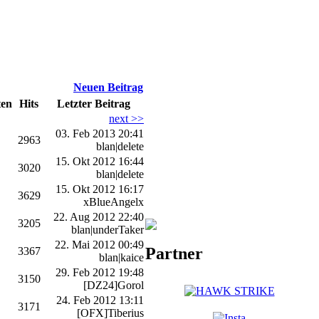
Neuen Beitrag
ten
Hits
Letzter Beitrag
next >>
03. Feb 2013 20:41
2963
blan|delete
15. Okt 2012 16:44
3020
blan|delete
15. Okt 2012 16:17
3629
xBlueAngelx
22. Aug 2012 22:40
3205
blan|underTaker
22. Mai 2012 00:49
Partner
3367
blan|kaice
29. Feb 2012 19:48
3150
[DZ24]Gorol
24. Feb 2012 13:11
3171
[OFX]Tiberius