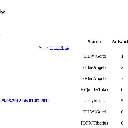
Starter
Antwor
Seite:
1
|
2
|
3
|
4
[DLW]Gorol
1
xBlueAngelx
2
xBlueAngelx
7
HC|underTaker
0
29.06.2012 bis 01-07.2012
-=Cytrox=-
5
[DLW]Gorol
0
[OFX]Tiberius
0