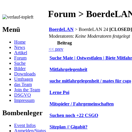
Forum > BoerdeLAN
Menü
BoerdeLAN
> BoerdeLAN 24
[CLOSED]
Moderatoren:
Keine Moderatoren festgelegt
Home
Beitrag
News
<< prev
Artikel
Forum
Suche Mate | Ostwestfalen | Biete Mitfah
Suche
Bilder
Mitfahrgelegenheit
Downloads
Umfragen
suche mitfahrgelegenheit / mates für csgo
das Team
Join the Team
Lerne Poi
DSGVO
Impressum
Mitspieler / Fahrgemeinschaften
Bombenleger
Suchen noch +22 CSGO
Event Infos
Sitzplan // Gigabit?
Anmelden/Status