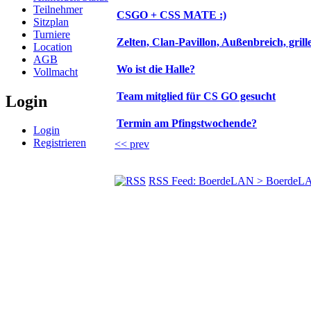
Teilnehmer
CSGO + CSS MATE :)
Sitzplan
Turniere
Zelten, Clan-Pavillon, Außenbreich, grill
Location
AGB
Wo ist die Halle?
Vollmacht
Team mitglied für CS GO gesucht
Login
Termin am Pfingstwochende?
Login
Registrieren
<< prev
RSS Feed: BoerdeLAN > BoerdeL
© BoerdeLAN e.V.
-