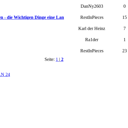
DanNy2603
0
en - die Wichtigen Dinge eine Lan
RestInPieces
15
Karl der Heinz
7
Ra1der
1
RestInPieces
23
Seite:
1
|
2
AN 24
© DOTLAN Webservices
-
Datenschutz