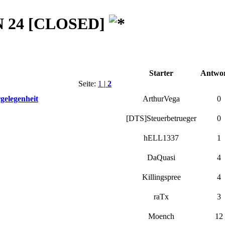
 24
[CLOSED]
Starter
Antwor
Seite:
1
|
2
rgelegenheit
ArthurVega
0
[DTS]Steuerbetrueger
0
hELL1337
1
DaQuasi
4
Killingspree
4
raTx
3
Moench
12